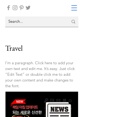
Travel
I'm a paragraph. Click here to add your
own text and edit me. It’s easy. Just click
“Edit Text” or double click me to add
your own content and make changes to
the font.