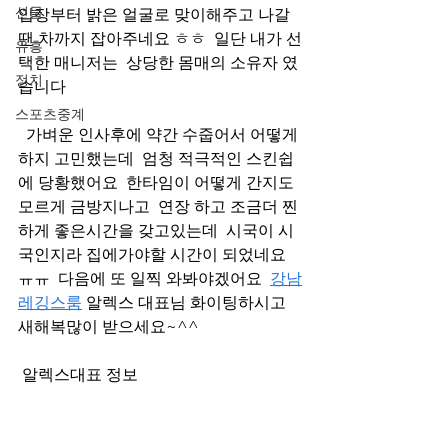
선물
입장부터 밝은 얼굴로 맞이해주고 나갈
땐 차까지 잡아주네요 ㅎㅎ  일단 내가 선
유흥
택한 매니저는  상당한 몸매의 소유자 였
정치
습니다   
스포츠중계
  가벼운 인사후에 약간 수줍어서 어떻게 
하지 고민했는데  엄청 적극적인 스킨쉽
에 당황했어요  한타임이 어떻게 간지도 
모르게 금방지나고  연장 하고 조금더 찐
하게 좋은시간을 갖고있는데  시국이 시
국인지라 집에가야할 시간이 되었네요 
ㅠㅠ  다음에 또 일찍 와봐야겠어요  
강남
레깅스룸
 알렉스 대표님 화이팅하시고  
새해복많이 받으세요~^^   
 알렉스대표 정보