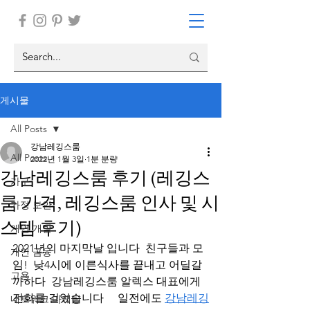
게시물
All Posts
강남레깅스룸
All Posts
2022년 1월 3일
1분 분량
강남레깅스룸 후기 (레깅스
가구
룸 가격, 레깅스룸 인사 및 시
가정 보안
스템 후기)
개인 개발
2021년의 마지막날 입니다  친구들과 모
개인 금융
임!  낮4시에 이른식사를 끝내고 어딜갈
고용
까하다  강남레깅스룸 알렉스 대표에게 
전화를 걸었습니다     일전에도 
강남레깅
네트워크 마케팅