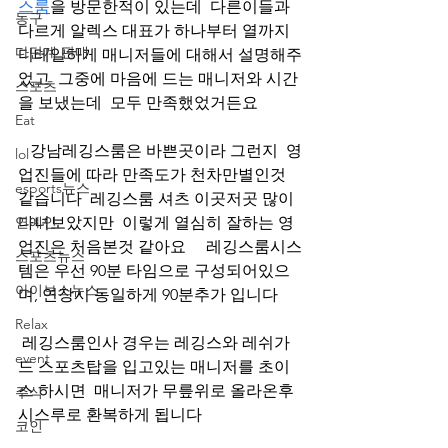
스룸
을 방문한적이 있는데  다른이들과 
농구
다르게 알렉스 대표가 하나부터 열까지  
다단계 판매
디테일하게 매니저들에 대해서 설명해주
었고  그중에 마음에 드는 매니저와 시간
스포츠
을 보냈는데  모두 만족했었거든요  
Eat
   강남레깅스룸은 바쁜곳이라 그런지  영
lol
업진들에 따라 만족도가 천차만별인것 
esports뉴스
같습니다  레깅스룸 셔츠 이곳저곳 많이 
연예인
다녀보았지만  이렇게 열심히 잘하는 영
업진은 처음본것 같아요     레깅스룸시스
스포츠뉴스
템은 우선 90분 타임으로 구성되어있으
아이보스뉴스
며, 연장시 동일하게 90분추가 입니다 
Relax
 레깅스룸인사 경우는 레깅스와 레쉬가
event
드 스포츠탑을 입고있는 매니저를 초이
스 하시면  매니저가 무릎위로 올라온후 
주식
시스루로 환복하게 됩니다     
코인