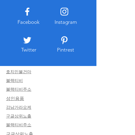
상황에서 많은 이용자가 찾는
도움이 된다. 계정
서비스가 링크모음 플랫폼이
나 로그인하는 과
다. 링크모음 서비스는 여러 웹
일한 비밀번호를 
Facebook
Instagram
사이트의 최신 주소를 한곳에
에서 사용하지 않는
정리해 제공하는 방식으로 운
직하며 로그인 알림
영되며 검색 시간
증 기능이 제공되
Twitter
Pintrest
호치민불건마
블랙티비
블랙티비주소
​성인용품
​강남가라오케
​구글상위노출
블랙티비주소
​구글상위노출