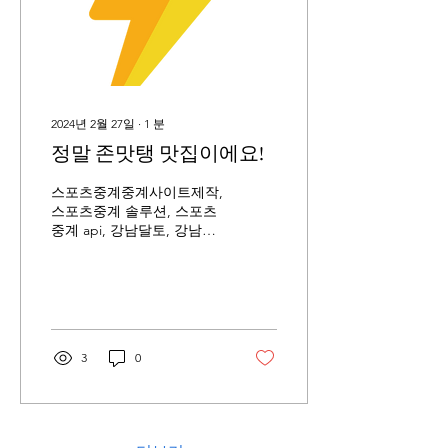
2024년 2월 27일
∙
1
분
정말 존맛탱 맛집이에요!
스포츠중계중계사이트제작,
스포츠중계 솔루션, 스포츠
중계 api, 강남달토, 강남레
깅스룸, 롤토토, 토토솔루션
제작, 강남야구장, 스포츠중
계, 무료스포츠중계, 소액결
제현금화, 성인용품, 나인에
이전시
3
0