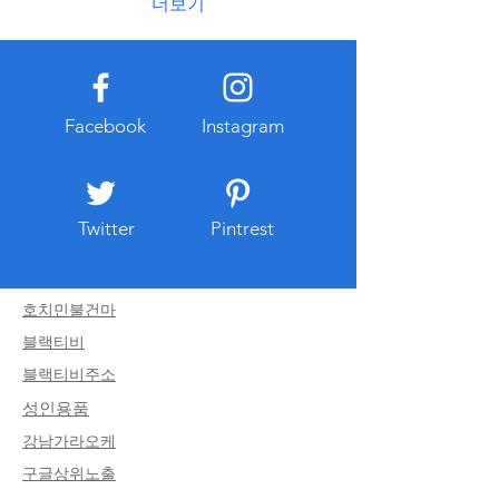
더보기
Facebook
Instagram
Twitter
Pintrest
호치민불건마
블랙티비
블랙티비주소
​성인용품
​강남가라오케
​구글상위노출