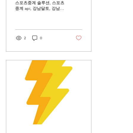
스포츠중계 솔루션, 스포츠
중계 api, 강남달토, 강남레
깅스룸, 롤토토, 토토솔루션
제작, 강남야구장, 스포츠중
계, 무료스포츠중계, 소액결
제현금화, 성인용품, 나인에
이전시
2
0