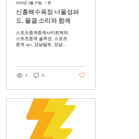
2024년 2월 29일
∙
1
분
신흥해수욕장 너울성파
도, 물결 소리와 함께
스포츠중계중계사이트제작,
스포츠중계 솔루션, 스포츠
중계 api, 강남달토, 강남레
깅스룸, 롤토토, 토토솔루션
제작, 강남야구장, 스포츠중
계, 무료스포츠중계, 소액결
제현금화, 성인용품, 나인에
이전시
3
0