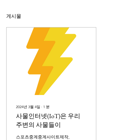
게시물
2024년 3월 4일
∙
1
분
사물인터넷(IoT)은 우리
주변의 사물들이
스포츠중계중계사이트제작,