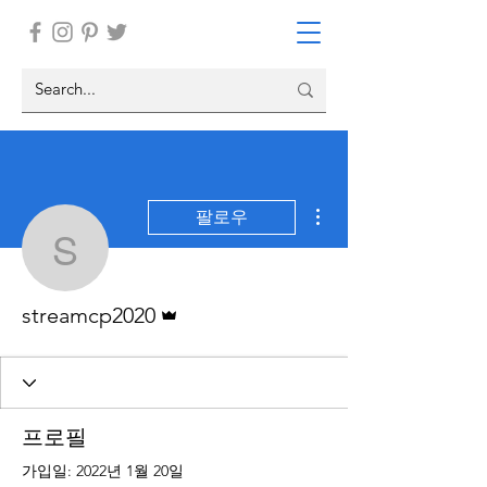
더보기
팔로우
streamcp2020
운영자
streamcp2020
프로필
가입일: 2022년 1월 20일