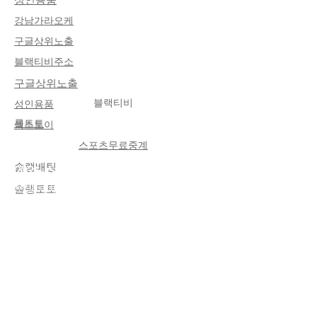
​강남가라오케
​구글상위노출
블랙티비주소
​구글상위노출
블랙티비
​성인용품
롤토토
섹스토이
About Me
스포츠무료중계
솔랭배팅
2026 스포츠커뮤니티 트랜드 소식
토방티비 커뮤니티는
해외축구중계
를 중
솔랭토토
심으로 축구 팬들에게 필요한 모든 정보를
한곳에서 제공하는 종합 플랫폼입니다. 이
용자는 프리미어리그, 라리가, 분데스리가,
세리에A 등 유럽 주요 리그 경기를 실시간
으로 무료 시청할 수 있으며, 안정적인 스
트리밍 환경을 통해 끊김 없는 고품질 중계
를 경험할 수 있습니다. 또한 매일 업데이
트되는 오늘의 해외축구 경기 일정과 리그