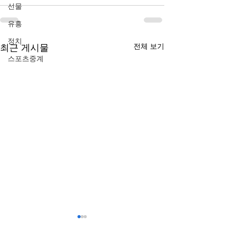
선물
유흥
정치
전체 보기
최근 게시물
스포츠중계
카지노 관련 서비스를 검색
복합기렌탈 전 