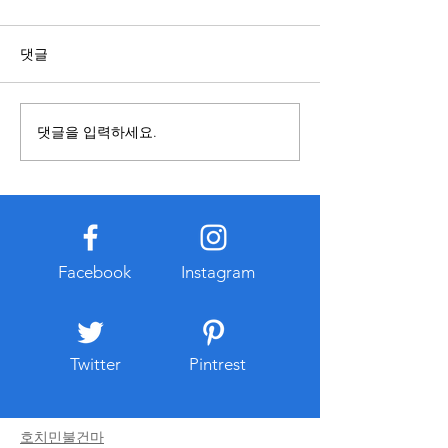
하거나 이용 정보를 확인
이 중요한 이유
운영 정책과 개인정보 처리방
복합기렌탈을 준비
댓글
침, 고객지원 안내가 명확하게
먼저 확인해야 하는
공개되어 있는지 먼저 확인하
데 하나는 월평균 
는 습관이 중요하다. 인터넷 주
출력량을 고려하지
댓글을 입력하세요.
소가 공식 안내와 일치하는지
를 선택하면 성능
확인하고 보안 연결 상태도 함
나 반대로 필요 이
께 살펴보면 개인정보 보호에
사양을 사용하게 
도움이 된다. 계정을 생성하거
증가할 수 있다. 
나 로그인하는 과정에서는 동
실과 학원, 병원,
일한 비밀번호를 여러 서비스
출력 패턴이 모두 
Facebook
Instagram
에서 사용하지 않는 것이 바람
제 사용량을 기준
직하며 로그인 알림과 이중 인
모델을 선택하는 
증 기능이 제공되는
다. 흑백 출
Twitter
Pintrest
호치민불건마