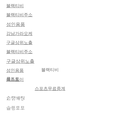
블랙티비
블랙티비주소
​성인용품
​강남가라오케
​구글상위노출
블랙티비주소
​구글상위노출
블랙티비
​성인용품
롤토토
섹스토이
About Me
스포츠무료중계
솔랭배팅
2026 스포츠커뮤니티 트랜드 소식
토방티비 커뮤니티는
해외축구중계
를 중
솔랭토토
심으로 축구 팬들에게 필요한 모든 정보를
한곳에서 제공하는 종합 플랫폼입니다. 이
용자는 프리미어리그, 라리가, 분데스리가,
세리에A 등 유럽 주요 리그 경기를 실시간