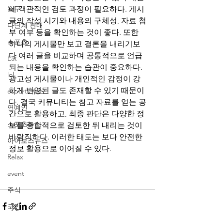
농구
에 객관적인 검토 과정이 필요하다. 게시
글의 작성 시기와 내용의 구체성, 자료 첨
다단계 판매
부 여부 등을 확인하는 것이 좋다. 또한 
스포츠
하나의 게시물만 보고 결론을 내리기보
다 여러 글을 비교하며 공통적으로 언급
Eat
되는 내용을 확인하는 습관이 중요하다. 
lol
광고성 게시물이나 개인적인 감정이 강
하게 반영된 글도 존재할 수 있기 때문이
esports뉴스
다. 결국 커뮤니티는 참고 자료를 얻는 공
연예인
간으로 활용하고, 최종 판단은 다양한 정
스포츠뉴스
보를 종합적으로 검토한 뒤 내리는 것이 
바람직하다. 이러한 태도는 보다 안전한 
아이보스뉴스
정보 활용으로 이어질 수 있다.
토토갤
블
Relax
랙티비
블랙티비
야구중계
mlb무료중
계
무료야구중계
카지노솔루션
카지노
event
api
토토솔루션
토토사이트 
주식
코인