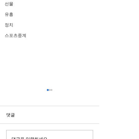
선물
유흥
정치
스포츠중계
카지노 관련 서비스를 검색
복합기렌탈 전 
하거나 이용 정보를 확인
이 중요한 이유
운영 정책과 개인정보 처리방
복합기렌탈을 준비
댓글
침, 고객지원 안내가 명확하게
먼저 확인해야 하는
공개되어 있는지 먼저 확인하
데 하나는 월평균 
는 습관이 중요하다. 인터넷 주
출력량을 고려하지
댓글을 입력하세요.