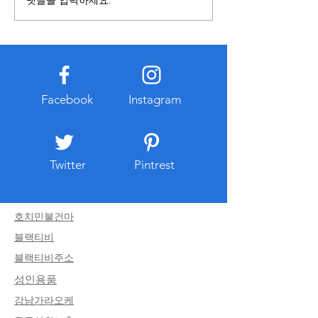
소가 공식 안내와 일치하는지
를 선택하면 성능
확인하고 보안 연결 상태도 함
나 반대로 필요 이
께 살펴보면 개인정보 보호에
사양을 사용하게 
도움이 된다. 계정을 생성하거
증가할 수 있다. 
나 로그인하는 과정에서는 동
실과 학원, 병원,
일한 비밀번호를 여러 서비스
출력 패턴이 모두 
Facebook
Instagram
에서 사용하지 않는 것이 바람
제 사용량을 기준
직하며 로그인 알림과 이중 인
모델을 선택하는 
증 기능이 제공되는
다. 흑백 출
Twitter
Pintrest
호치민불건마
블랙티비
블랙티비주소
​성인용품
​강남가라오케