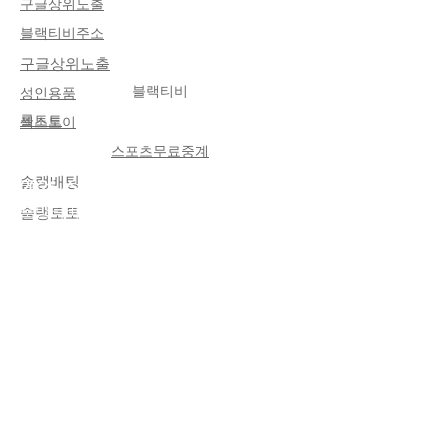
​구글상위노출
블랙티비주소
​구글상위노출
블랙티비
​성인용품
롤토토
섹스토이
About Me
스포츠무료중계
솔랭배팅
2026 스포츠커뮤니티 트랜드 소식
토방티비 커뮤니티는
해외축구중계
를 중
솔랭토토
심으로 축구 팬들에게 필요한 모든 정보를
한곳에서 제공하는 종합 플랫폼입니다. 이
용자는 프리미어리그, 라리가, 분데스리가,
세리에A 등 유럽 주요 리그 경기를 실시간
으로 무료 시청할 수 있으며, 안정적인 스
트리밍 환경을 통해 끊김 없는 고품질 중계
를 경험할 수 있습니다. 또한 매일 업데이
트되는 오늘의 해외축구 경기 일정과 리그
별 매치업 정보를 제공해 시청 계획을 세우
기 쉽습니다. 특히 손흥민, 김민재 등 한국
선수 출전 경기의 시청 가이드를 별도로 정