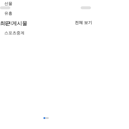
선물
유흥
전체 보기
최근 게시물
정치
스포츠중계
카지노 관련 서비스를 검색
복합기렌탈 전 