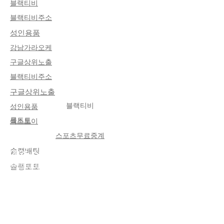
블랙티비
블랙티비주소
​성인용품
​강남가라오케
​구글상위노출
블랙티비주소
​구글상위노출
블랙티비
​성인용품
롤토토
섹스토이
About Me
스포츠무료중계
솔랭배팅
2026 스포츠커뮤니티 트랜드 소식
토방티비 커뮤니티는
해외축구중계
를 중
솔랭토토
심으로 축구 팬들에게 필요한 모든 정보를
한곳에서 제공하는 종합 플랫폼입니다. 이
용자는 프리미어리그, 라리가, 분데스리가,
세리에A 등 유럽 주요 리그 경기를 실시간
으로 무료 시청할 수 있으며, 안정적인 스