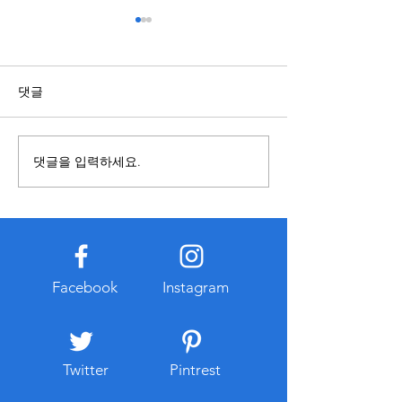
카지노 관련 서비스를 검색
복합기렌탈 전 
하거나 이용 정보를 확인
이 중요한 이유
운영 정책과 개인정보 처리방
복합기렌탈을 준비
댓글
침, 고객지원 안내가 명확하게
먼저 확인해야 하는
공개되어 있는지 먼저 확인하
데 하나는 월평균 
는 습관이 중요하다. 인터넷 주
출력량을 고려하지
댓글을 입력하세요.
소가 공식 안내와 일치하는지
를 선택하면 성능
확인하고 보안 연결 상태도 함
나 반대로 필요 이
께 살펴보면 개인정보 보호에
사양을 사용하게 
도움이 된다. 계정을 생성하거
증가할 수 있다. 
나 로그인하는 과정에서는 동
실과 학원, 병원,
일한 비밀번호를 여러 서비스
출력 패턴이 모두 
Facebook
Instagram
에서 사용하지 않는 것이 바람
제 사용량을 기준
직하며 로그인 알림과 이중 인
모델을 선택하는 
증 기능이 제공되는
다. 흑백 출
Twitter
Pintrest