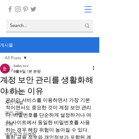
게시물
All Posts
babo xcv
All Posts
6월 9일
1분 분량
계정 보안 관리를 생활화해
가구
야 하는 이유
가정 보안
온라인 서비스를 이용하면서 가장 기본
개인 개발
적이면서도 중요한 것이 계정 보안 관리
개인 금융
다. 비밀번호를 단순하게 설정하거나 여
러 사이트에서 동일한 비밀번호를 사용
고용
하는 경우 해킹 위험이 높아질 수 있다. 
네트워크 마케팅
특히 금융 정보와 개인정보가 포함된 계