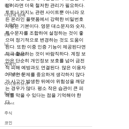
농구
정이라면 더욱 철저한 관리가 필요하다. 
토토나 카지노 관련 사이트뿐 아니라 모
다단계 판매
든 온라인 플랫폼에서 강력한 비밀번호 
스포츠
사용은 기본이다. 영문 대소문자와 숫자, 
특수문자를 조합하여 설정하는 것이 좋
Eat
으며 정기적으로 변경하는 것도 도움이 
lol
된다. 또한 이중 인증 기능이 제공된다면 
적극 활용하는 것이 바람직하다. 계정 보
esports뉴스
안은 단순히 개인정보 보호를 넘어 금전
연예인
적 피해 예방과도 연결된다. 많은 이용자
스포츠뉴스
가 보안 문제를 중요하게 생각하지 않다
가 사고가 발생한 뒤에야 위험성을 깨닫
아이보스뉴스
는 경우가 많다. 평소 작은 습관이 큰 피
Relax
해를 막을 수 있다는 점을 기억해야 한
다.
토토갤
토토갤러리
블랙티비
블랙티
event
비
블랙티비
야구중계
mlb무료중계
카지
주식
노솔루션
토토솔루션
링크모음
주소
코인
콘
먹튀사이트
먹튀검증